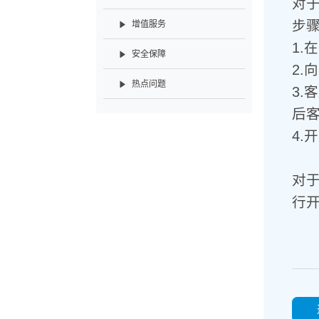
对
步
增值服务
1.
在
安全保障
2.
向
热点问题
3.
客
后
4.
开
对
行