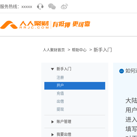
服务热线：xxxxx
>
>
新手入门
人人聚财首页
帮助中心
新手入门
如何
注册
开户
充值
大
出借
用
提现
进
账户管理
填
我要出借