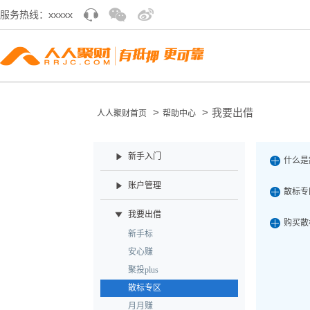
服务热线：xxxxx
>
>
我要出借
人人聚财首页
帮助中心
新手入门
什么是
账户管理
散标专
我要出借
购买散
新手标
安心赚
聚投plus
散标专区
月月赚