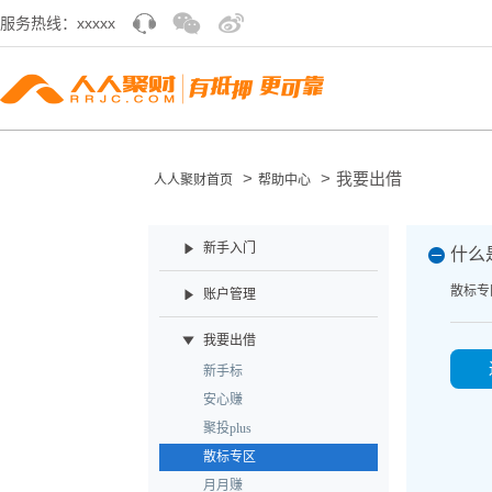
服务热线：xxxxx
>
>
我要出借
人人聚财首页
帮助中心
新手入门
什么
散标专
账户管理
我要出借
新手标
安心赚
聚投plus
散标专区
月月赚