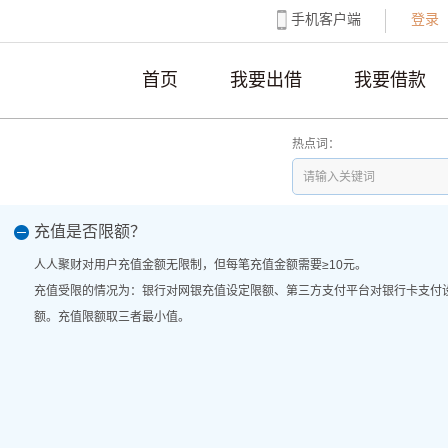
手机客户端
登录
首页
我要出借
我要借款
热点词：
充值是否限额？
人人聚财对用户充值金额无限制，但每笔充值金额需要
≥10
元。
充值受限的情况为：银行对网银充值设定限额、第三方支付平台对银行卡支付
额。充值限额取三者最小值。