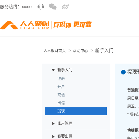
服务热线：xxxxx
>
>
新手入门
人人聚财首页
帮助中心
新手入门
提现
注册
开户
普通提
充值
周日至
出借
周五、
提现
*
所有
账户管理
快捷提
我要出借
每日
9: