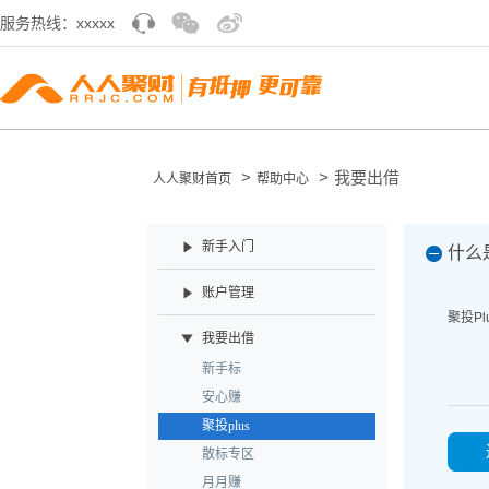
服务热线：xxxxx
>
>
我要出借
人人聚财首页
帮助中心
新手入门
什么
账户管理
聚投
Pl
我要出借
新手标
安心赚
聚投plus
散标专区
月月赚