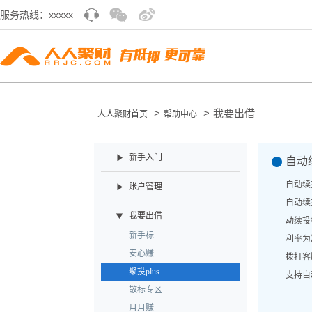
服务热线：xxxxx
>
>
我要出借
人人聚财首页
帮助中心
新手入门
自动
自动续
账户管理
自动续
我要出借
动续投
新手标
利率为
安心赚
拨打客
聚投plus
支持自
散标专区
月月赚